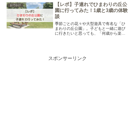
【レポ】子連れでひまわりの丘公
おでかけ
園に行ってみた！1歳と3歳の体験
談
季節ごとの花々や大型遊具で有名な「ひ
まわりの丘公園」。子どもと一緒に遊び
に行きたいと思っても、「何歳から楽し
めるの？」と気になりますよね。我が家
は、娘が1歳9ヶ月と3歳10ヶ月のときに、
ひまわりの丘公園に行きました。同じ公
園でも、年齢や季節によって遊び方や感
じ方が違ったのが印象的です。そこでこ
スポンサーリンク
の記事では、実際の滞在時間年齢別の遊
び方行ってみて感じた正直な感想をまと
めました。