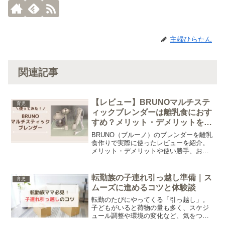
主婦ひらたん
関連記事
【レビュー】BRUNOマルチステ
育児
ィックブレンダーは離乳食におす
すめ？メリット・デメリットをご
紹介！
BRUNO（ブルーノ）のブレンダーを離乳
食作りで実際に使ったレビューを紹介。
メリット・デメリットや使い勝手、お手
入れ方法、100均ケースを使った収納方
法、離乳食卒業後の活用法まで詳しく解
説します。
転勤族の子連れ引っ越し準備｜ス
育児
ムーズに進めるコツと体験談
転勤のたびにやってくる「引っ越し」。
子どもがいると荷物の量も多く、スケジ
ュール調整や環境の変化など、気をつけ
ることがたくさんありますよね。今回は