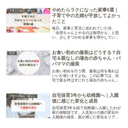
我が家の経験をもとに、子連れでの引っ
越しをスムーズに進めるコツをご紹介し
やめたらラクになった家事6選｜
子育ての悩み・暮らし
ます。
子育て中の主婦が手放してよかっ
たこと
毎日、家事と育児に追われていた頃、
「全部ちゃんとやるのは無理かも」と思
い、少しずつやめる家事を増やしていき
ました。その結果、気持ちがかなりラク
になった気がします。今回は、子育て中
の私が「やめてよかった」と感じた家事
お食い初めの服装はどうする？自
育児
をまとめました。
宅＆親なしの場合の赤ちゃん・パ
パママの服装
お食い初めを行う際、服装は何を着れば
いいか迷いますよね。この記事では、自
宅で親を呼ばずに行う場合の赤ちゃん・
パパママの服装についてまとめました。
袴ロンパースや普段着でもいいのか、写
真を撮るときのポイントについて紹介し
自宅保育3年から幼稚園へ｜入園
子育ての悩み・暮らし
ます。
後に感じた変化と成長
自宅保育3年を経て幼稚園へ入園したわが
家の体験談です。人見知りの娘の変化や
入園後の成長、親が感じた変化をリアル
にまとめました。