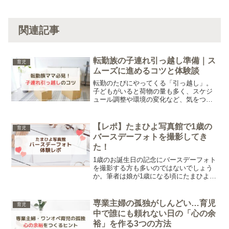
関連記事
転勤族の子連れ引っ越し準備｜ス
育児
ムーズに進めるコツと体験談
転勤のたびにやってくる「引っ越し」。
子どもがいると荷物の量も多く、スケジ
ュール調整や環境の変化など、気をつけ
ることがたくさんありますよね。今回は
我が家の経験をもとに、子連れでの引っ
越しをスムーズに進めるコツをご紹介し
【レポ】たまひよ写真館で1歳の
育児
ます。
バースデーフォトを撮影してき
た！
1歳のお誕生日の記念にバースデーフォト
を撮影する方も多いのではないでしょう
か。筆者は娘が1歳になる頃にたまひよ写
真館で撮影してきました。そこで今回は
たまひよ写真館での1歳のバースデーフォ
トについてレポします。実際にかかった
専業主婦の孤独がしんどい…育児
育児
料金から撮影当日のスケジュールまで紹
中で誰にも頼れない日の「心の余
介します。
裕」を作る3つの方法