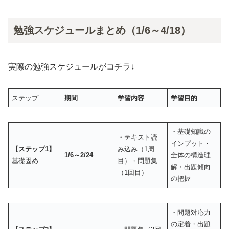
勉強スケジュールまとめ（1/6～4/18）
実際の勉強スケジュールがコチラ↓
ステップ
期間
学習内容
学習目的
・基礎知識の
・テキスト読
インプット・
【ステップ1】
み込み（1周
1/6～2/24
全体の構造理
基礎固め
目）・問題集
解・出題傾向
（1回目）
の把握
・問題対応力
の定着・出題