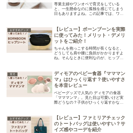
専業主婦やワンオペで育児をしている
と、一生懸命なのに孤独を感じてしまう
日もありますよね。この記事では、ワン
オペ育児がしんどい日に無理にやらなく
ていい家事を紹介します。心の余裕を取
り戻すヒントになればうれしいです。
【レビュー】ボーンブーンを実際
おすすめグッズ
に使ってみた！メリット・デメリ
ットをご紹介！
ちゃんを抱っこする時間が長くなると、
どうしても肩や腰に負担がかかりますよ
ね。そんなときに便利なのが、ヒップシ
ート「ボーンブーン（BORNBOON）」
です。この記事では、実際にボーンブー
ンを使った感想をもとに、メリット・デ
ディモアのベビー食器『マママン
育児
メリットを正直にレビューします。
マ』はひっくり返す？使いやすさ
を本音レビュー
ベビーグッズで人気の ディモアの食器
「マママンマ」。見た目は可愛いけど実
際どうなの？子供がひっくり返すかな？
と気になる方も多いのではないでしょう
か。そこで今回は、実際に使ってみてわ
かった「メリット・デメリット」と「ひ
【レビュー】ファミリアチェック
おすすめグッズ
っくり返す問題」についてレビューして
のトートバッグは使いやすい？サ
いきます。
イズ感やコーデを紹介