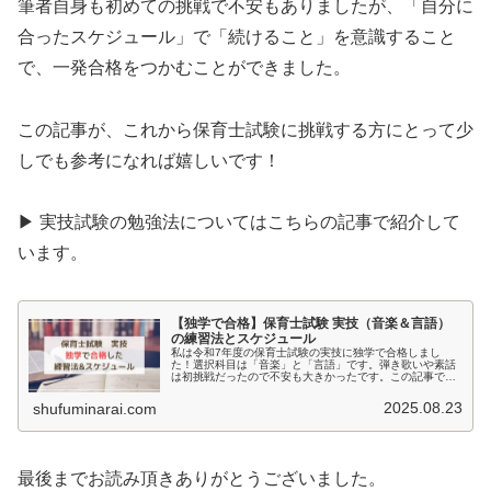
筆者自身も初めての挑戦で不安もありましたが、「自分に
合ったスケジュール」で「続けること」を意識すること
で、一発合格をつかむことができました。
この記事が、これから保育士試験に挑戦する方にとって少
しでも参考になれば嬉しいです！
▶ 実技試験の勉強法についてはこちらの記事で紹介して
います。
【独学で合格】保育士試験 実技（音楽＆言語）
の練習法とスケジュール
私は令和7年度の保育士試験の実技に独学で合格しまし
た！選択科目は「音楽」と「言語」です。弾き歌いや素話
は初挑戦だったので不安も大きかったです。この記事で
は、独学で対策する人向けに、練習法・スケジュール・工
夫した点について私の体験談を交えてご紹介します。
2025.08.23
shufuminarai.com
最後までお読み頂きありがとうございました。