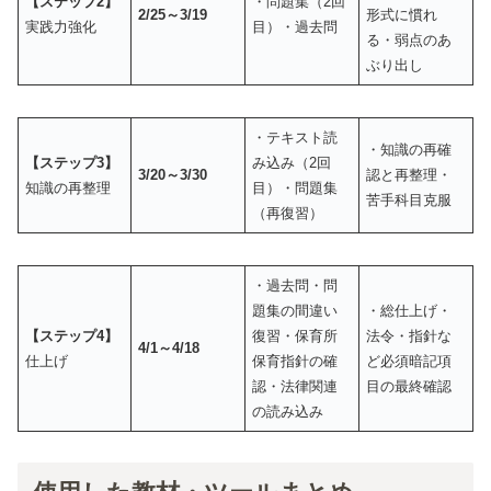
【ステップ2】
・問題集（2回
2/25～3/19
形式に慣れ
実践力強化
目）・過去問
る・弱点のあ
ぶり出し
・テキスト読
・知識の再確
【ステップ3】
み込み（2回
3/20～3/30
認と再整理・
知識の再整理
目）・問題集
苦手科目克服
（再復習）
・過去問・問
題集の間違い
・総仕上げ・
【ステップ4】
復習・保育所
法令・指針な
4/1～4/18
仕上げ
保育指針の確
ど必須暗記項
認・法律関連
目の最終確認
の読み込み