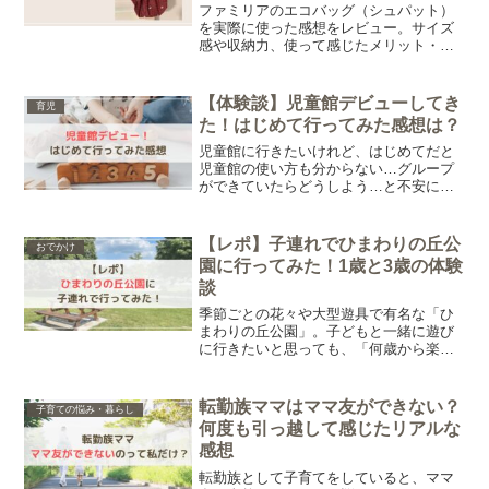
ファミリアのエコバッグ（シュパット）
を実際に使った感想をレビュー。サイズ
感や収納力、使って感じたメリット・デ
メリットを写真付きでご紹介します。購
入を検討している方はぜひ参考にしてみ
てくださいね。
【体験談】児童館デビューしてき
育児
た！はじめて行ってみた感想は？
児童館に行きたいけれど、はじめてだと
児童館の使い方も分からない…グループ
ができていたらどうしよう…と不安に感
じる方も多いのではないでしょうか。そ
こでこの記事では、実際に児童館デビュ
ーした時の正直な感想をまとめました。
【レポ】子連れでひまわりの丘公
おでかけ
園に行ってみた！1歳と3歳の体験
談
季節ごとの花々や大型遊具で有名な「ひ
まわりの丘公園」。子どもと一緒に遊び
に行きたいと思っても、「何歳から楽し
めるの？」と気になりますよね。我が家
は、娘が1歳9ヶ月と3歳10ヶ月のときに、
ひまわりの丘公園に行きました。同じ公
転勤族ママはママ友ができない？
子育ての悩み・暮らし
園でも、年齢や季節によって遊び方や感
何度も引っ越して感じたリアルな
じ方が違ったのが印象的です。そこでこ
感想
の記事では、実際の滞在時間年齢別の遊
び方行ってみて感じた正直な感想をまと
転勤族として子育てをしていると、ママ
めました。