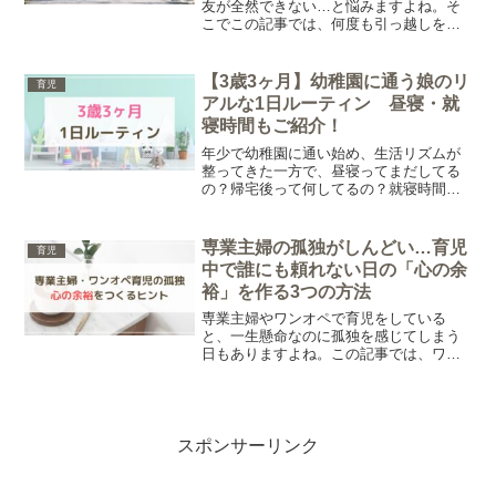
友が全然できない…と悩みますよね。そ
こでこの記事では、何度も引っ越しを経
験してきた私が感じた、なぜ転勤族ママ
は「ママ友ができない」と感じやすいの
か、そして「できなくても大丈夫」と思
【3歳3ヶ月】幼稚園に通う娘のリ
育児
えるようになった理由について、実体験
アルな1日ルーティン 昼寝・就
ベースでまとめています。
寝時間もご紹介！
年少で幼稚園に通い始め、生活リズムが
整ってきた一方で、昼寝ってまだしてる
の？帰宅後って何してるの？就寝時間は
何時？など、ちょっとした悩みや気にな
ることが意外と多いですよね。そこで今
回は、3歳3ヶ月の娘が幼稚園に通う平日
専業主婦の孤独がしんどい…育児
育児
の1日ルーティンをまとめました。
中で誰にも頼れない日の「心の余
裕」を作る3つの方法
専業主婦やワンオペで育児をしている
と、一生懸命なのに孤独を感じてしまう
日もありますよね。この記事では、ワン
オペ育児がしんどい日に無理にやらなく
ていい家事を紹介します。心の余裕を取
り戻すヒントになればうれしいです。
スポンサーリンク