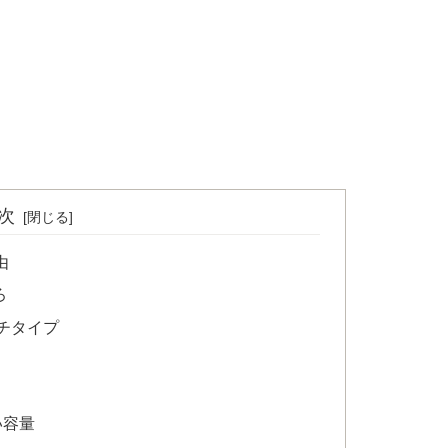
次
由
ろ
チタイプ
い容量