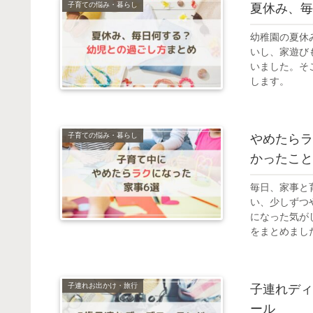
子育ての悩み・暮らし
夏休み、毎
幼稚園の夏休
いし、家遊び
いました。そ
します。
子育ての悩み・暮らし
やめたらラ
かったこと
毎日、家事と
い、少しずつ
になった気が
をまとめまし
子連れお出かけ・旅行
子連れディ
ール