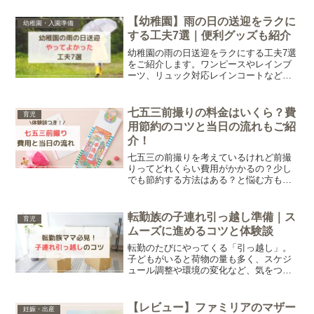
【幼稚園】雨の日の送迎をラクに
幼稚園・入園準備
する工夫7選｜便利グッズも紹介
幼稚園の雨の日送迎をラクにする工夫7選
をご紹介します。ワンピースやレインブ
ーツ、リュック対応レインコートなど、
徒歩送迎の負担を減らすアイデアや便利
グッズをまとめました。
七五三前撮りの料金はいくら？費
育児
用節約のコツと当日の流れもご紹
介！
七五三の前撮りを考えているけれど前撮
りってどれくらい費用がかかるの？少し
でも節約する方法はある？と悩む方も多
いのではないでしょうか。この記事で
は、実際にかかった費用や我が家の節約
ポイント、撮影当日の流れまで、体験談
転勤族の子連れ引っ越し準備｜ス
育児
を交えてご紹介します。
ムーズに進めるコツと体験談
転勤のたびにやってくる「引っ越し」。
子どもがいると荷物の量も多く、スケジ
ュール調整や環境の変化など、気をつけ
ることがたくさんありますよね。今回は
我が家の経験をもとに、子連れでの引っ
越しをスムーズに進めるコツをご紹介し
【レビュー】ファミリアのマザー
妊娠・出産