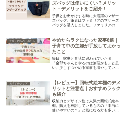
ます。
ズバッグは使いにくい？メリッ
ト・デメリットをご紹介！
子供とお出かけする時に大活躍のマザー
ズバッグ。筆者はファミリアのマザーズ
バッグを購入しました。ファミリアのマ
ザーズバッグが気になっているけれど、
使いやすいのかな？と不安な方も多いの
ではないでしょうか。そこで今回はファ
やめたらラクになった家事6選｜
子育ての悩み・暮らし
ミリアのマザーズバッグについてレビュ
子育て中の主婦が手放してよかっ
ーします。
たこと
毎日、家事と育児に追われていた頃、
「全部ちゃんとやるのは無理かも」と思
い、少しずつやめる家事を増やしていき
ました。その結果、気持ちがかなりラク
になった気がします。今回は、子育て中
の私が「やめてよかった」と感じた家事
【レビュー】回転式絵本棚のデメ
おすすめグッズ
をまとめました。
リットと注意点｜おすすめラック
も紹介
収納力とデザイン性で人気の回転式絵本
棚。購入を検討しているものの「本当に
使いやすいの？」と気になる方も多いで
すよね。そこでこの記事では実際に使っ
て感じたデメリットをレビューし、代わ
りにおすすめの絵本ラックも紹介しま