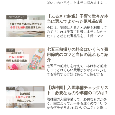
ばいいのだろう…と本当に悩みますよ
ね。そこで今回は離乳食を始める前に準
備するものについてご紹介します。筆者
が実際に購入したものもご紹介している
【ふるさと納税】子育て世帯が本
おすすめグッズ
ので、ぜひ参考にしてみてくださいね。
当に選んでよかった返礼品5選
今回は、実際にふるさと納税を利用して
みて「これは子育て世帯に本当に助かっ
た！」と感じた返礼品を、主婦・ママ目
線で厳選しました。毎日バタバタな子育
て中でも、「あってよかった」と思えた
ものだけを紹介しています。
七五三前撮りの料金はいくら？費
育児
用節約のコツと当日の流れもご紹
介！
七五三の前撮りを考えているけれど前撮
りってどれくらい費用がかかるの？少し
でも節約する方法はある？と悩む方も多
いのではないでしょうか。この記事で
は、実際にかかった費用や我が家の節約
ポイント、撮影当日の流れまで、体験談
【幼稚園】入園準備チェックリス
育児
を交えてご紹介します。
ト｜必要なものや準備のコツは？
幼稚園の入園準備って、必要なものが多
く、園によってルールも違うので「いつ
から何をそろえればいいの…？」と悩み
ますよね。そこでこの記事では、我が家