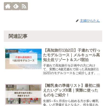
主婦ひらたん
関連記事
【高知旅行1泊2日】子連れで行っ
おでかけ
たモデルコース｜メルキュール高
知土佐リゾート＆スパ宿泊
子連れで高知旅行を計画中の方に向け
て、実際に4歳児連れで回った高知旅行1
泊2日のモデルコースをご紹介します。か
つおの藁焼き体験、のいち動物公園、桂
浜水族館、メルキュール高知土佐リゾー
ト＆スパなど、家族で楽しめるスポット
【離乳食の準備リスト】最初に揃
育児
をまとめました。
えたいグッズ8選｜実際に使った
ものをご紹介！
生後5～6ヶ月頃から始める方が多い離乳
食。いざ準備するとなると、何を揃えれ