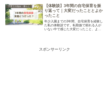
の経験をもとに、幼稚園の入園準備で必
要なものや準備のコツについてまとめま
【体験談】3年間の自宅保育を振
子育ての悩み・暮らし
した。
り返って｜大変だったこととよか
ったこと
年少入園までの3年間、自宅保育を経験し
た私の体験談です。転勤族で頼れる人が
いない中で感じた大変だったこと、よか
ったことを正直にまとめました。自宅保
育に悩んでいる方の参考になればうれし
いです。
スポンサーリンク