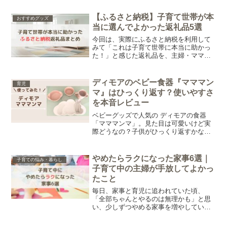
【ふるさと納税】子育て世帯が本
おすすめグッズ
当に選んでよかった返礼品5選
今回は、実際にふるさと納税を利用して
みて「これは子育て世帯に本当に助かっ
た！」と感じた返礼品を、主婦・ママ目
線で厳選しました。毎日バタバタな子育
て中でも、「あってよかった」と思えた
ものだけを紹介しています。
ディモアのベビー食器『マママン
育児
マ』はひっくり返す？使いやすさ
を本音レビュー
ベビーグッズで人気の ディモアの食器
「マママンマ」。見た目は可愛いけど実
際どうなの？子供がひっくり返すかな？
と気になる方も多いのではないでしょう
か。そこで今回は、実際に使ってみてわ
かった「メリット・デメリット」と「ひ
やめたらラクになった家事6選｜
子育ての悩み・暮らし
っくり返す問題」についてレビューして
子育て中の主婦が手放してよかっ
いきます。
たこと
毎日、家事と育児に追われていた頃、
「全部ちゃんとやるのは無理かも」と思
い、少しずつやめる家事を増やしていき
ました。その結果、気持ちがかなりラク
になった気がします。今回は、子育て中