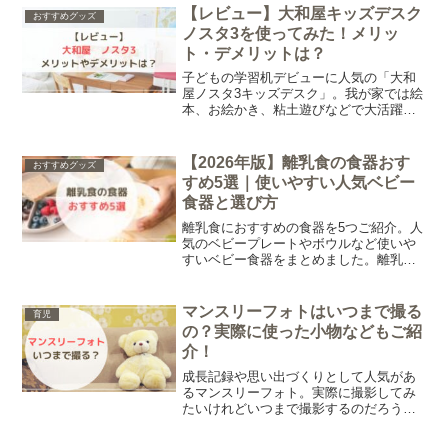
の私が「やめてよかった」と感じた家事
【レビュー】大和屋キッズデスク
おすすめグッズ
をまとめました。
ノスタ3を使ってみた！メリッ
ト・デメリットは？
子どもの学習机デビューに人気の「大和
屋ノスタ3キッズデスク」。我が家では絵
本、お絵かき、粘土遊びなどで大活躍
で、買ってよかった！と感じています。
そこで今回は、実際に使って感じたメリ
ット・デメリットについて詳しくご紹介
【2026年版】離乳食の食器おす
おすすめグッズ
します。
すめ5選｜使いやすい人気ベビー
食器と選び方
離乳食におすすめの食器を5つご紹介。人
気のベビープレートやボウルなど使いや
すいベビー食器をまとめました。離乳食
食器の選び方や、いつから必要かについ
てもまとめています。
マンスリーフォトはいつまで撮る
育児
の？実際に使った小物などもご紹
介！
成長記録や思い出づくりとして人気があ
るマンスリーフォト。実際に撮影してみ
たいけれどいつまで撮影するのだろう…
小物は何を準備すればいいのかな…など
と悩まれている方も多いのではないでし