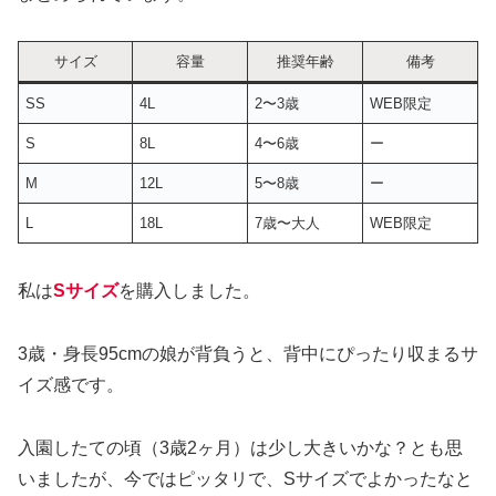
サイズ
容量
推奨年齢
備考
SS
4L
2〜3歳
WEB限定
S
8L
4〜6歳
ー
M
12L
5〜8歳
ー
L
18L
7歳〜大人
WEB限定
私は
Sサイズ
を購入しました。
3歳・身長95cmの娘が背負うと、背中にぴったり収まるサ
イズ感です。
入園したての頃（3歳2ヶ月）は少し大きいかな？とも思
いましたが、今ではピッタリで、Sサイズでよかったなと