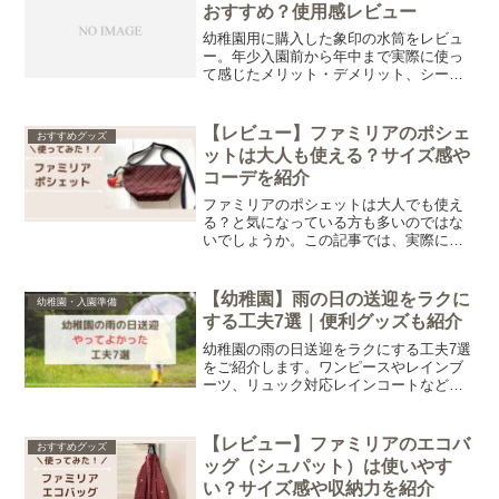
おすすめ？使用感レビュー
幼稚園用に購入した象印の水筒をレビュ
ー。年少入園前から年中まで実際に使っ
て感じたメリット・デメリット、シーム
レスせんの使いやすさや容量について詳
しく紹介します。
【レビュー】ファミリアのポシェ
おすすめグッズ
ットは大人も使える？サイズ感や
コーデを紹介
ファミリアのポシェットは大人でも使え
る？と気になっている方も多いのではな
いでしょうか。この記事では、実際に使
ってみて感じたサイズ感・収納力・コー
デへのなじみやすさを正直にレビューし
ます。
【幼稚園】雨の日の送迎をラクに
幼稚園・入園準備
する工夫7選｜便利グッズも紹介
幼稚園の雨の日送迎をラクにする工夫7選
をご紹介します。ワンピースやレインブ
ーツ、リュック対応レインコートなど、
徒歩送迎の負担を減らすアイデアや便利
グッズをまとめました。
【レビュー】ファミリアのエコバ
おすすめグッズ
ッグ（シュパット）は使いやす
い？サイズ感や収納力を紹介