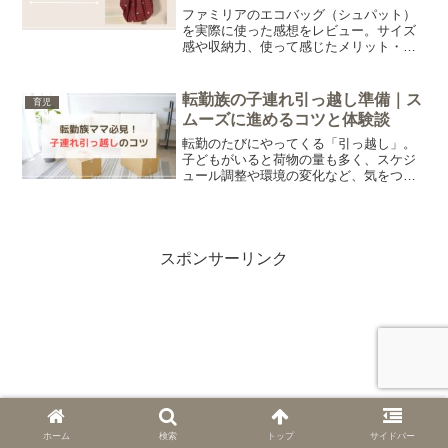
ファミリアのエコバッグ（シュパット）
を実際に使った感想をレビュー。サイズ
感や収納力、使って感じたメリット・デ
メリットを写真付きでご紹介します。購
入を検討している方はぜひ参考にしてみ
てくださいね。
転勤族の子連れ引っ越し準備｜ス
育児
ムーズに進めるコツと体験談
転勤のたびにやってくる「引っ越し」。
子どもがいると荷物の量も多く、スケジ
ュール調整や環境の変化など、気をつけ
ることがたくさんありますよね。今回は
我が家の経験をもとに、子連れでの引っ
越しをスムーズに進めるコツをご紹介し
ます。
スポンサーリンク
ホーム
検索
トップ
サイドバー