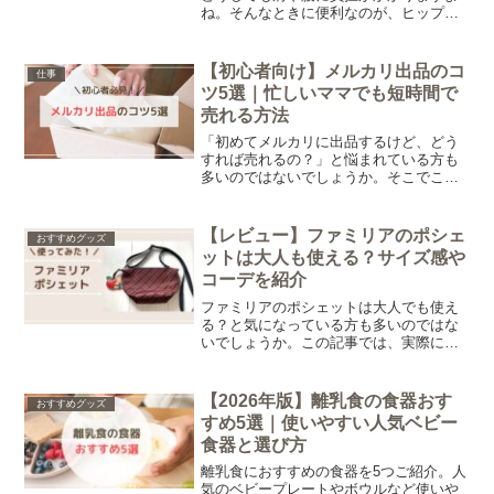
ね。そんなときに便利なのが、ヒップシ
ート「ボーンブーン（BORNBOON）」
です。この記事では、実際にボーンブー
ンを使った感想をもとに、メリット・デ
【初心者向け】メルカリ出品のコ
仕事
メリットを正直にレビューします。
ツ5選｜忙しいママでも短時間で
売れる方法
「初めてメルカリに出品するけど、どう
すれば売れるの？」と悩まれている方も
多いのではないでしょうか。そこでこの
記事ではメルカリ初心者さんでも失敗し
にくい出品の基本コツと、実際の私の体
験談をご紹介します。
【レビュー】ファミリアのポシェ
おすすめグッズ
ットは大人も使える？サイズ感や
コーデを紹介
ファミリアのポシェットは大人でも使え
る？と気になっている方も多いのではな
いでしょうか。この記事では、実際に使
ってみて感じたサイズ感・収納力・コー
デへのなじみやすさを正直にレビューし
ます。
【2026年版】離乳食の食器おす
おすすめグッズ
すめ5選｜使いやすい人気ベビー
食器と選び方
離乳食におすすめの食器を5つご紹介。人
気のベビープレートやボウルなど使いや