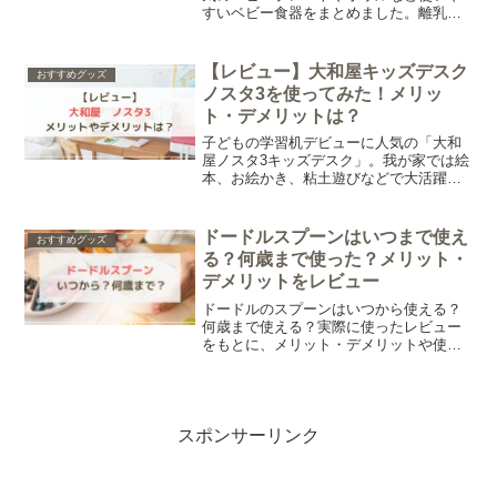
すいベビー食器をまとめました。離乳食
食器の選び方や、いつから必要かについ
てもまとめています。
【レビュー】大和屋キッズデスク
おすすめグッズ
ノスタ3を使ってみた！メリッ
ト・デメリットは？
子どもの学習机デビューに人気の「大和
屋ノスタ3キッズデスク」。我が家では絵
本、お絵かき、粘土遊びなどで大活躍
で、買ってよかった！と感じています。
そこで今回は、実際に使って感じたメリ
ット・デメリットについて詳しくご紹介
ドードルスプーンはいつまで使え
おすすめグッズ
します。
る？何歳まで使った？メリット・
デメリットをレビュー
ドードルのスプーンはいつから使える？
何歳まで使える？実際に使ったレビュー
をもとに、メリット・デメリットや使い
心地を紹介。購入前に知っておきたいポ
イントや販売店もまとめました。
スポンサーリンク