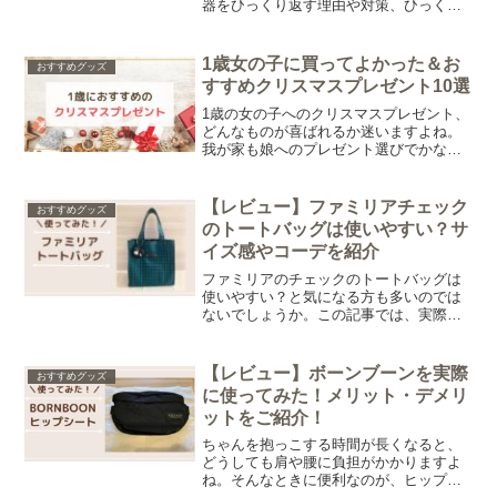
器をひっくり返す理由や対策、ひっくり
返りにくいベビー食器を紹介します。離
乳食中の食器問題に悩んでいる方はぜひ
参考にしてみてくださいね。
1歳女の子に買ってよかった＆お
おすすめグッズ
すすめクリスマスプレゼント10選
1歳の女の子へのクリスマスプレゼント、
どんなものが喜ばれるか迷いますよね。
我が家も娘へのプレゼント選びでかなり
悩みました。そこで今回は、実際に買っ
てよかったものや候補にあがったおもち
ゃをもとに、1歳の女の子におすすめのク
【レビュー】ファミリアチェック
おすすめグッズ
リスマスプレゼントをご紹介します。
のトートバッグは使いやすい？サ
イズ感やコーデを紹介
ファミリアのチェックのトートバッグは
使いやすい？と気になる方も多いのでは
ないでしょうか。この記事では、実際に
使ってみて感じたサイズ感や収納力、コ
ーデへの合わせやすさを正直にレビュー
します。
【レビュー】ボーンブーンを実際
おすすめグッズ
に使ってみた！メリット・デメリ
ットをご紹介！
ちゃんを抱っこする時間が長くなると、
どうしても肩や腰に負担がかかりますよ
ね。そんなときに便利なのが、ヒップシ