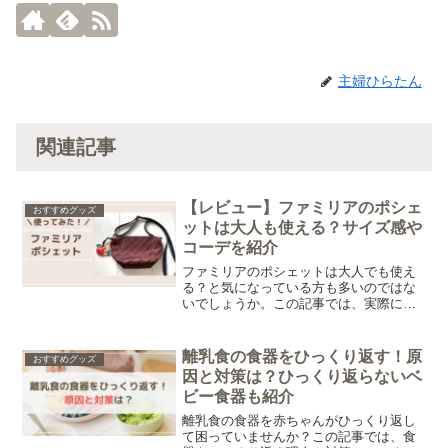
主婦ひらたん
関連記事
【レビュー】ファミリアのポシェ
おすすめグッズ
ットは大人も使える？サイズ感や
コーデを紹介
ファミリアのポシェットは大人でも使え
る？と気になっている方も多いのではな
いでしょうか。この記事では、実際に使
ってみて感じたサイズ感・収納力・コー
デへのなじみやすさを正直にレビューし
ます。
離乳食の食器をひっくり返す！原
おすすめグッズ
因と対策は？ひっくり返らないベ
ビー食器も紹介
離乳食の食器を赤ちゃんがひっくり返し
て困っていませんか？この記事では、食