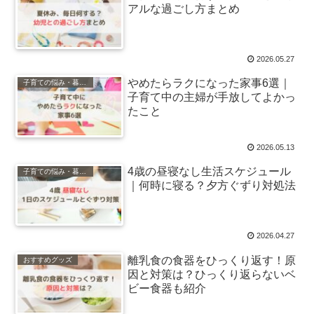
アルな過ごし方まとめ
2026.05.27
やめたらラクになった家事6選｜
子育ての悩み・暮らし
子育て中の主婦が手放してよかっ
たこと
2026.05.13
4歳の昼寝なし生活スケジュール
子育ての悩み・暮らし
｜何時に寝る？夕方ぐずり対処法
2026.04.27
離乳食の食器をひっくり返す！原
おすすめグッズ
因と対策は？ひっくり返らないベ
ビー食器も紹介