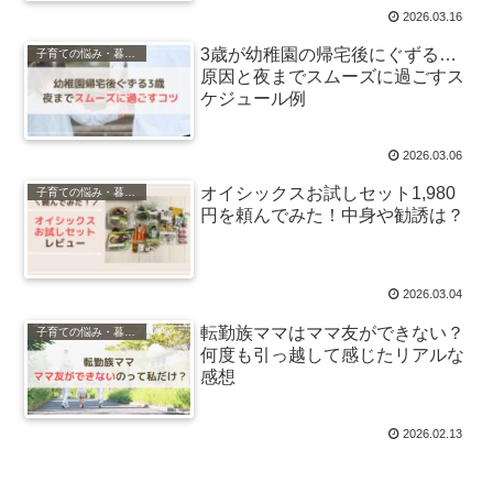
2026.03.16
3歳が幼稚園の帰宅後にぐずる…
子育ての悩み・暮らし
原因と夜までスムーズに過ごすス
ケジュール例
2026.03.06
オイシックスお試しセット1,980
子育ての悩み・暮らし
円を頼んでみた！中身や勧誘は？
2026.03.04
転勤族ママはママ友ができない？
子育ての悩み・暮らし
何度も引っ越して感じたリアルな
感想
2026.02.13