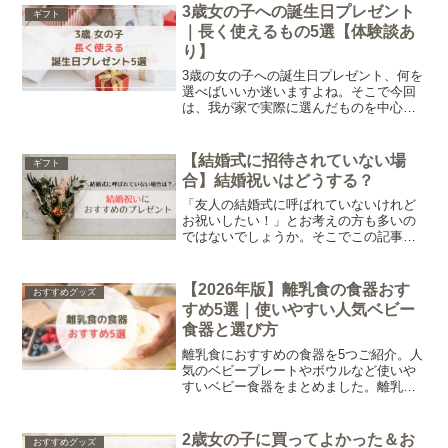
て義実家に持っていく手土産としておす
3歳女の子への誕生日プレゼント
ギフト
すめのものを5つご紹介します。
｜長く使えるもの5選【体験談あ
り】
3歳の女の子への誕生日プレゼント、何を
選べばいいか迷いますよね。そこで今回
は、我が家で実際に選んだものを中心
に、「これは長く使えそう」と感じた誕
生日プレゼントをまとめています。
【結婚式に招待されていない場
ギフト
合】結婚祝いはどうする？
「友人の結婚式に呼ばれていないけれど
お祝いしたい！」とお考えの方も多いの
ではないでしょうか。そこでこの記事で
は結婚式に呼ばれていない場合の結婚祝
いにおすすめのプレゼントと渡し方につ
いてご紹介！
【2026年版】離乳食の食器おす
おすすめグッズ
すめ5選｜使いやすい人気ベビー
食器と選び方
離乳食におすすめの食器を5つご紹介。人
気のベビープレートやボウルなど使いや
すいベビー食器をまとめました。離乳食
食器の選び方や、いつから必要かについ
てもまとめています。
2歳女の子に買ってよかった＆お
おすすめグッズ