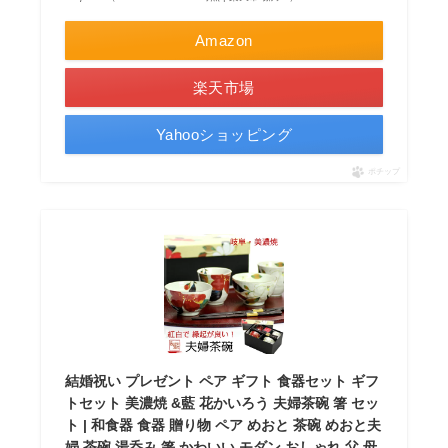
Amazon
楽天市場
Yahooショッピング
ポチップ
結婚祝い プレゼント ペア ギフト 食器セット ギフ
トセット 美濃焼 &藍 花かいろう 夫婦茶碗 箸 セッ
ト | 和食器 食器 贈り物 ペア めおと 茶碗 めおと夫
婦 茶碗 湯呑み 箸 かわいい モダン おしゃれ 父 母