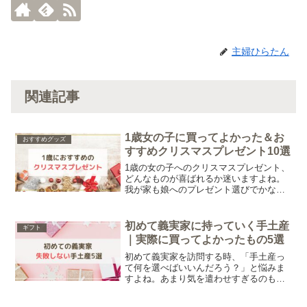
主婦ひらたん
関連記事
1歳女の子に買ってよかった＆お
おすすめグッズ
すすめクリスマスプレゼント10選
1歳の女の子へのクリスマスプレゼント、
どんなものが喜ばれるか迷いますよね。
我が家も娘へのプレゼント選びでかなり
悩みました。そこで今回は、実際に買っ
てよかったものや候補にあがったおもち
ゃをもとに、1歳の女の子におすすめのク
初めて義実家に持っていく手土産
ギフト
リスマスプレゼントをご紹介します。
｜実際に買ってよかったもの5選
初めて義実家を訪問する時、「手土産っ
て何を選べばいいんだろう？」と悩みま
すよね。あまり気を遣わせすぎるのも避
けたい…そんなふうに迷う方も多いので
はないでしょうか。そこで今回は、初め