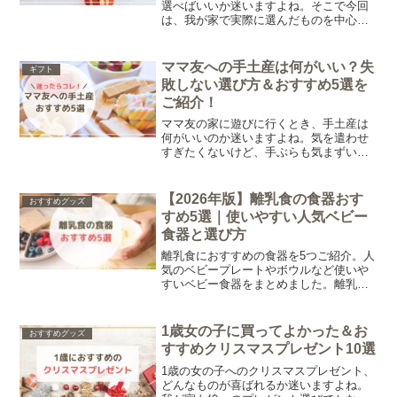
選べばいいか迷いますよね。そこで今回
は、我が家で実際に選んだものを中心
に、「これは長く使えそう」と感じた誕
生日プレゼントをまとめています。
ママ友への手土産は何がいい？失
ギフト
敗しない選び方＆おすすめ5選を
ご紹介！
ママ友の家に遊びに行くとき、手土産は
何がいいのか迷いますよね。気を遣わせ
すぎたくないけど、手ぶらも気まずい…
と悩む方も多いのではないでしょうか。
そこで今回は、ママ友への手土産で失敗
しない選び方と、実際に選んでよかった
【2026年版】離乳食の食器おす
おすすめグッズ
ものおすすめ5選をまとめました。
すめ5選｜使いやすい人気ベビー
食器と選び方
離乳食におすすめの食器を5つご紹介。人
気のベビープレートやボウルなど使いや
すいベビー食器をまとめました。離乳食
食器の選び方や、いつから必要かについ
てもまとめています。
1歳女の子に買ってよかった＆お
おすすめグッズ
すすめクリスマスプレゼント10選
1歳の女の子へのクリスマスプレゼント、
どんなものが喜ばれるか迷いますよね。