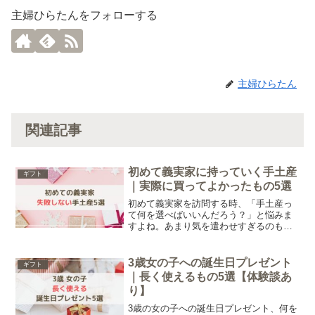
主婦ひらたんをフォローする
主婦ひらたん
関連記事
初めて義実家に持っていく手土産
ギフト
｜実際に買ってよかったもの5選
初めて義実家を訪問する時、「手土産っ
て何を選べばいいんだろう？」と悩みま
すよね。あまり気を遣わせすぎるのも避
けたい…そんなふうに迷う方も多いので
はないでしょうか。そこで今回は、初め
て義実家に持っていく手土産としておす
3歳女の子への誕生日プレゼント
ギフト
すめのものを5つご紹介します。
｜長く使えるもの5選【体験談あ
り】
3歳の女の子への誕生日プレゼント、何を