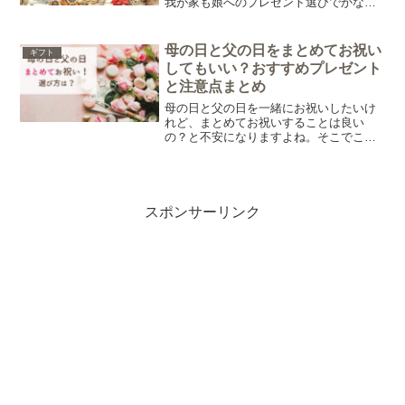
我が家も娘へのプレゼント選びでかなり
悩みました。そこで今回は、実際に買っ
てよかったものや候補にあがったおもち
ゃをもとに、1歳の女の子におすすめのク
母の日と父の日をまとめてお祝い
ギフト
リスマスプレゼントをご紹介します。
してもいい？おすすめプレゼント
と注意点まとめ
母の日と父の日を一緒にお祝いしたいけ
れど、まとめてお祝いすることは良い
の？と不安になりますよね。そこでこの
記事では母の日と父の日をまとめてお祝
いするときの注意点や、プレゼントの選
び方を紹介します。
スポンサーリンク