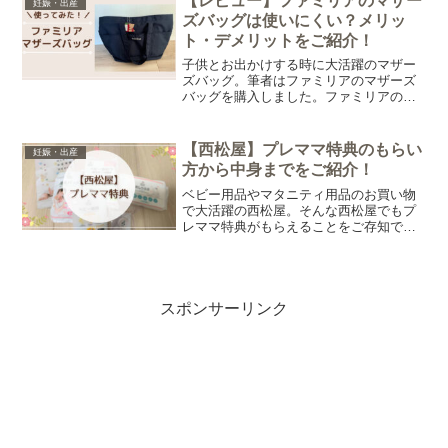
【レビュー】ファミリアのマザー
妊娠・出産
ズバッグは使いにくい？メリッ
ト・デメリットをご紹介！
子供とお出かけする時に大活躍のマザー
ズバッグ。筆者はファミリアのマザーズ
バッグを購入しました。ファミリアのマ
ザーズバッグが気になっているけれど、
使いやすいのかな？と不安な方も多いの
ではないでしょうか。そこで今回はファ
【西松屋】プレママ特典のもらい
妊娠・出産
ミリアのマザーズバッグについてレビュ
方から中身までをご紹介！
ーします。
ベビー用品やマタニティ用品のお買い物
で大活躍の西松屋。そんな西松屋でもプ
レママ特典がもらえることをご存知でし
たか？筆者も先日実際にもらってきまし
た！そこで今回は西松屋のプレママ特典
の貰い方から中身までを紹介します。
スポンサーリンク