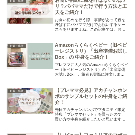
お食い初めに親を呼ばないのはア
妊娠・出産
リ？パパママだけで行う方法と工
夫をご紹介！
お食い初めを行う際、事情があって親を
呼ばずにパパママだけでお祝いするケー
スもありますよね。この記事では、お食
い初めに親を呼ばないのは非常識？、呼
ばない場合の工夫や伝え方、パパママだ
けで行う場合の準備や流れについて体験
Amazonらくらくベビー（旧ベビ
妊娠・出産
談も交えながらご紹介します。
ーレジストリ）「出産準備お試し
Box」の 中身をご紹介！
プレママに大人気のAmazonらくらくベビ
ー（旧ベビーレジストリ）の「出産準備
お試しBox」。筆者も実際に注文しまし
た！今回は「出産準備お試しBox」のも
らい方や中身、注意点、売り切れの場合
についてご紹介します。
【プレママ必見】アカチャンホン
妊娠・出産
ポのサンプルセットの中身をご紹
介！
先日アカチャンホンポでマタニティ限定
特典「プレママセット」を貰ったので、
貰い方や中身を紹介したいと思います。
どこで貰うの？お店でなんて言えばいい
のだろう…と考えている方は、ぜひ参考
にしてみてくださいね。