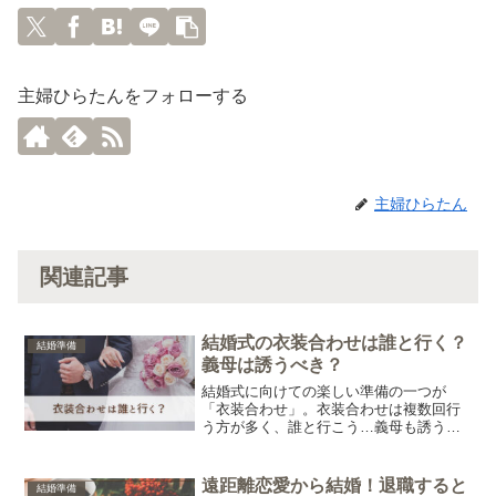
主婦ひらたんをフォローする
主婦ひらたん
関連記事
結婚式の衣装合わせは誰と行く？
結婚準備
義母は誘うべき？
結婚式に向けての楽しい準備の一つが
「衣装合わせ」。衣装合わせは複数回行
う方が多く、誰と行こう…義母も誘うべ
き？といった悩みをお持ちの方も多いの
ではないでしょうか。そこで今回は結婚
式の衣装合わせの同行者について、それ
遠距離恋愛から結婚！退職すると
結婚準備