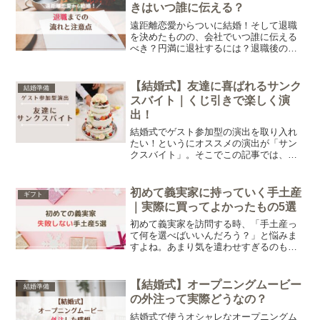
ぞれのメリットをご紹介します。
きはいつ誰に伝える？
遠距離恋愛からついに結婚！そして退職
を決めたものの、会社でいつ誰に伝える
べき？円満に退社するには？退職後の仕
事はどうしよう…と悩みますよね。この
記事では筆者の経験をもとに、退職まで
の流れや注意することについてお伝えし
【結婚式】友達に喜ばれるサンク
結婚準備
ます。
スバイト｜くじ引きで楽しく演
出！
結婚式でゲスト参加型の演出を取り入れ
たい！というにオススメの演出が「サン
クスバイト」。そこでこの記事では、筆
者の経験をもとに友人へのサンクスバイ
トついてお伝えします。サンクスバイト
をする人の選び方や、オススメの曲まで
初めて義実家に持っていく手土産
ギフト
をご紹介。
｜実際に買ってよかったもの5選
初めて義実家を訪問する時、「手土産っ
て何を選べばいいんだろう？」と悩みま
すよね。あまり気を遣わせすぎるのも避
けたい…そんなふうに迷う方も多いので
はないでしょうか。そこで今回は、初め
て義実家に持っていく手土産としておす
【結婚式】オープニングムービー
結婚準備
すめのものを5つご紹介します。
の外注って実際どうなの？
結婚式で使うオシャレなオープニングム