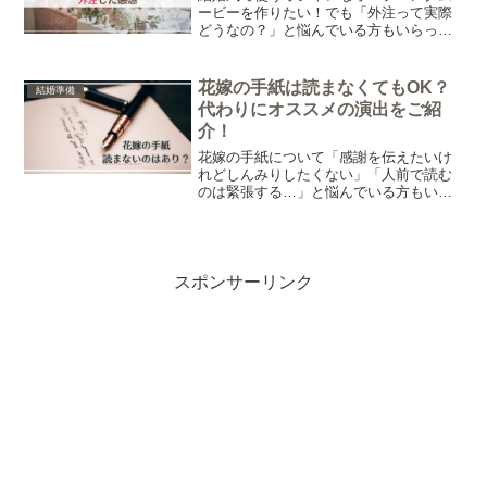
ービーを作りたい！でも「外注って実際
どうなの？」と悩んでいる方もいらっし
ゃるのではないでしょうか。そこで今回
は筆者の経験をもとに「結婚式で使うオ
ープニングムービーの外注」について紹
花嫁の手紙は読まなくてもOK？
結婚準備
介します。
代わりにオススメの演出をご紹
介！
花嫁の手紙について「感謝を伝えたいけ
れどしんみりしたくない」「人前で読む
のは緊張する…」と悩んでいる方もいら
っしゃるのではないでしょうか。そこで
今回は花嫁の手紙は読まなくてもよいの
か、そして花嫁の手紙の代わりにオスス
メの演出について紹介します。
スポンサーリンク